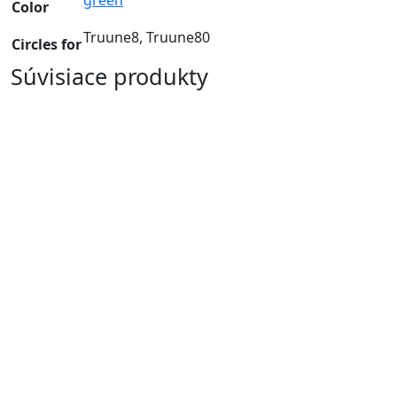
green
Color
Truune8, Truune80
Circles for
Súvisiace produkty