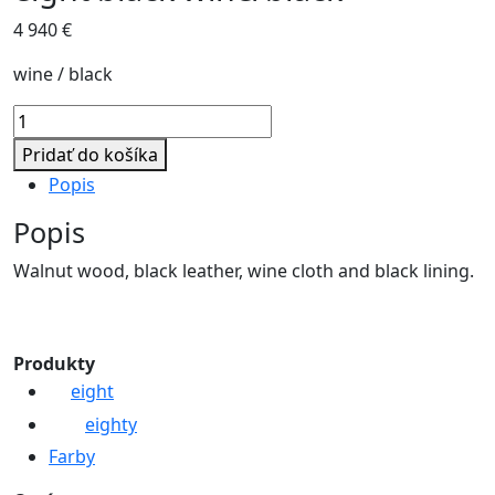
4 940
€
wine / black
množstvo
eight
Pridať do košíka
black
Popis
wine/black
Popis
Walnut wood, black leather, wine cloth and black lining.
Produkty
eight
eighty
Farby