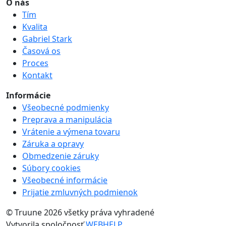
O nás
Tím
Kvalita
Gabriel Stark
Časová os
Proces
Kontakt
Informácie
Všeobecné podmienky
Preprava a manipulácia
Vrátenie a výmena tovaru
Záruka a opravy
Obmedzenie záruky
Súbory cookies
Všeobecné informácie
Prijatie zmluvných podmienok
© Truune 2026 všetky práva vyhradené
Vytvorila spoločnosť
WEBHELP