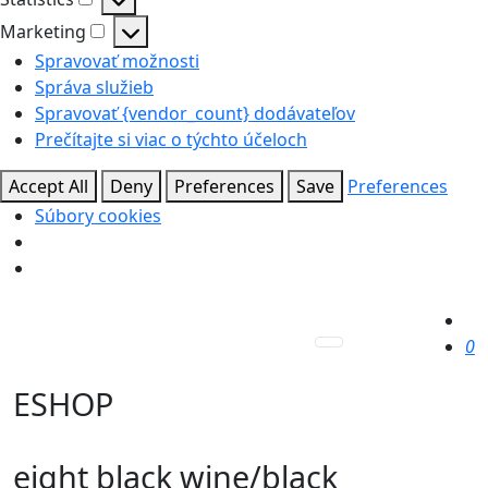
Statistics
Marketing
Marketing
Spravovať možnosti
Správa služieb
Spravovať {vendor_count} dodávateľov
Prečítajte si viac o týchto účeloch
Accept All
Deny
Preferences
Save
Preferences
Súbory cookies
0
ESHOP
eight black wine/black